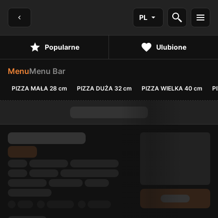
PL
Popularne
Ulubione
Menu
Menu Bar
PIZZA MAŁA 28 cm
PIZZA DUŻA 32 cm
PIZZA WIELKA 40 cm
P