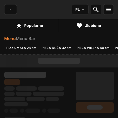
PL
Popularne
Ulubione
Menu
Menu Bar
PIZZA MAŁA 28 cm
PIZZA DUŻA 32 cm
PIZZA WIELKA 40 cm
P